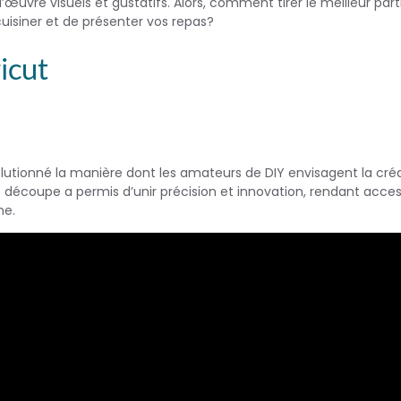
œuvre visuels et gustatifs. Alors, comment tirer le meilleur part
isiner et de présenter vos repas?
icut
lutionné la manière dont les amateurs de DIY envisagent la cré
 découpe a permis d’unir précision et innovation, rendant acces
me.