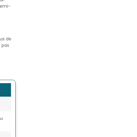
semi-
us de
e pas
ux