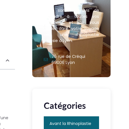
Nous sommes ravis de
répondre à toutes vos
questions et de vous
guider dans votre voyage
vers une rhinoplastie
réussie à Lyon.
76 rue de Créqui
69006 Lyon
Catégories
’une
Avant la Rhinoplastie
a