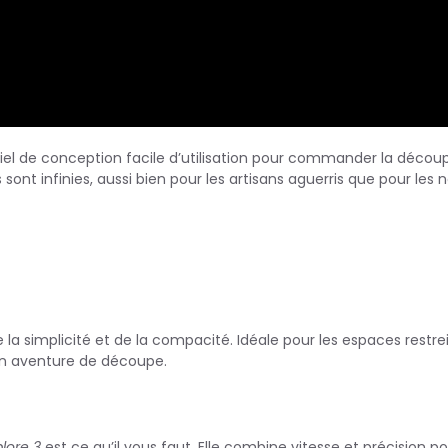
iel de conception facile d’utilisation pour commander la décou
 sont infinies, aussi bien pour les artisans aguerris que pour les 
 simplicité et de la compacité. Idéale pour les espaces restrei
son aventure de découpe.
plore 3
est ce qu’il vous faut. Elle combine vitesse et précision p