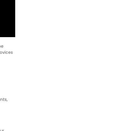
pe
novices
nts,
our