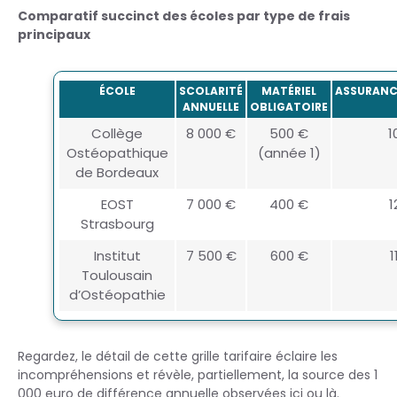
Comparatif succinct des écoles par type de frais
principaux
ÉCOLE
SCOLARITÉ
MATÉRIEL
ASSURANC
ANNUELLE
OBLIGATOIRE
Collège
8 000 €
500 €
1
Ostéopathique
(année 1)
de Bordeaux
EOST
7 000 €
400 €
1
Strasbourg
Institut
7 500 €
600 €
1
Toulousain
d’Ostéopathie
Regardez, le détail de cette grille tarifaire éclaire les
incompréhensions et révèle, partiellement, la source des 1
000 euro de différence annuelle observées ici ou là.