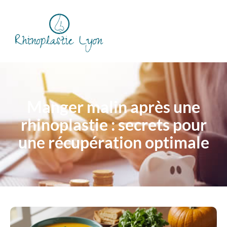
Manger malin après une
rhinoplastie : secrets pour
une récupération optimale