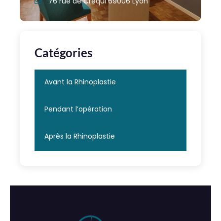
76 rue de Créqui 69006 Lyon
Catégories
Avant la Rhinoplastie
Pendant l’opération
Après la Rhinoplastie