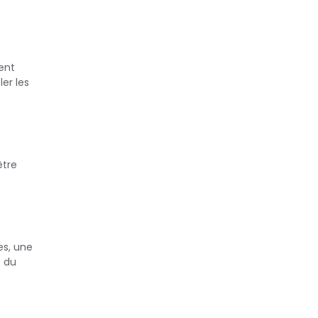
ent
er les
être
es, une
e du