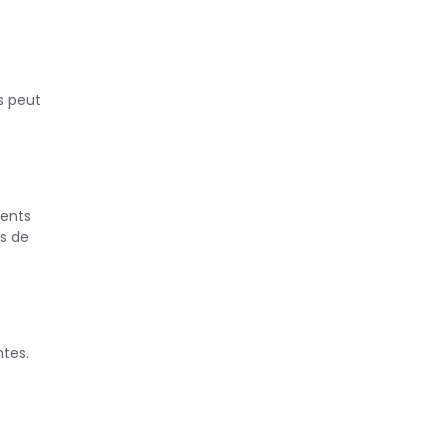
s peut
ients
es de
ntes.