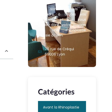
Nous sommes ravis de
répondre à toutes vos
questions et de vous
guider dans votre voyage
vers une rhinoplastie
réussie à Lyon.
76 rue de Créqui
69006 Lyon
Catégories
Avant la Rhinoplastie