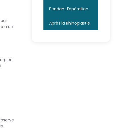
Pendant l’opération
pour
Après la Rhinoplastie
te à un
rurgien
i
 observe
s.