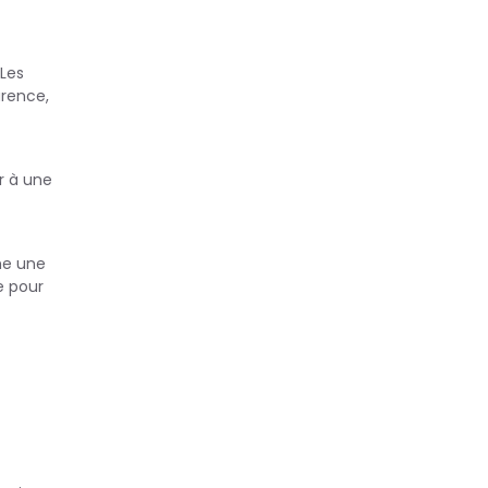
 Les
arence,
r à une
me une
e pour