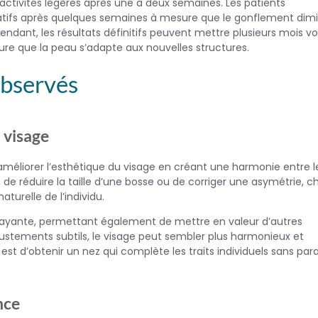
ctivités légères après une à deux semaines. Les patients
ifs après quelques semaines à mesure que le gonflement dim
ndant, les résultats définitifs peuvent mettre plusieurs mois vo
re que la peau s’adapte aux nouvelles structures.
observés
u visage
 d’améliorer l’esthétique du visage en créant une harmonie entre l
ez, de réduire la taille d’une bosse ou de corriger une asymétrie, 
turelle de l’individu.
trayante, permettant également de mettre en valeur d’autres
ustements subtils, le visage peut sembler plus harmonieux et
 est d’obtenir un nez qui complète les traits individuels sans para
nce