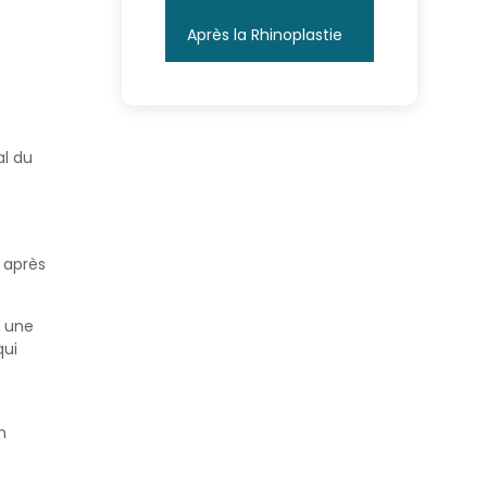
Après la Rhinoplastie
al du
 après
r une
qui
n