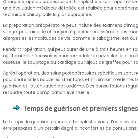
Chaque étape du processus de rhinoplastie a son importance pour
une évaluation médicale détaillée est réalisée pour appréhende
technique chirurgicale la plus appropriée.
La préparation préopératoire peut inclure des examens d’imag
visage, pour aider le chirurgien à planifier précisément les mo
allergies et les habitudes de vie, comme le tabagisme, est auss
Pendant l’opération, qui peut durer de une à trois heures en f
ajustements nécessaires pour remodeler le nez selon le plan 
osseuse, le sculptage du cartilage ou l’ajout de greffes pour s
Après l’opération, des soins postopératoires spécifiques sont 
pour soutenir les nouvelles structures et minimiser l’œdème. Le
guérison et l’atténuation de l’œdème. Des consultations réguliè
résoudre toute complication éventuelle.
Temps de guérison et premiers signe
Le temps de guérison pour une rhinoplastie varie d’un individu à
être préparés à un certain degré d’inconfort et de contusions p