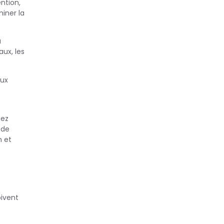
ntion,
iner la
u
aux, les
aux
nez
 de
n et
oivent