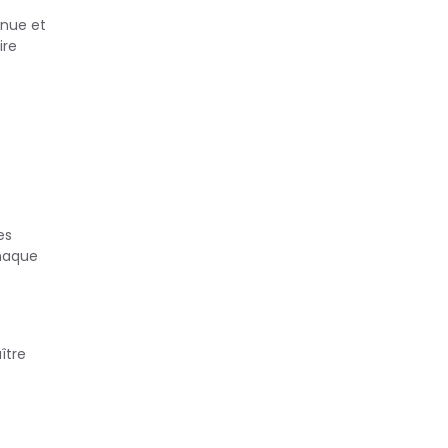
inue et
ire
es
chaque
ître