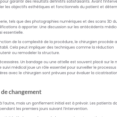
 garantir des résultats définitifs satisfaisants. Avant l’interve
r les objectifs esthétiques et fonctionnels du patient et déterm
erie, tels que des photographies numériques et des scans 3D d
difications à apporter. Une discussion sur les antécédents médic
i essentielle.
onction de la complexité de la procédure, le chirurgien procède 
établi. Cela peut impliquer des techniques comme la réduction
outenir ou remodeler la structure.
nécessaires. Un bandage ou une attelle est souvent placé sur le 
 suivi médical joue un rôle essentiel pour surveiller le processus
res avec le chirurgien sont prévues pour évaluer la cicatrisatio
s de changement
 l’autre, mais un gonflement initial est à prévoir. Les patients d
endant les premiers jours suivant l’intervention.