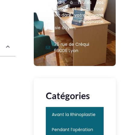
répondre à toutes vos
questions et de vous
guider dans votre voyage
vers une rhinoplastie
réussie à Lyon.
76 rue de Créqui
69006 Lyon
Catégories
Avant la Rhinoplastie
Pendant l’opération