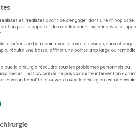
stes
 réalistes et irréalistes avant de s’engager dans une rhinoplastie.
ration puisse apporter des modifications significatives à l’app
n.
els et créer une harmonie avec le reste du visage, sans changer
ple, réduire une bosse, affiner une pointe trop large ou remédie
dée que la chirurgie résoudra tous les problèmes personnels ou
rsonnelles. Il est crucial de ne pas voir cette intervention com
discussion honnête et ouverte avec le chirurgien est nécessair
n
 chirurgie