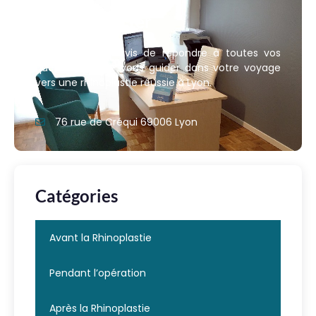
Nous contacter
Nous sommes ravis de répondre à toutes vos
questions et de vous guider dans votre voyage
vers une rhinoplastie réussie à Lyon.
76 rue de Créqui 69006 Lyon
Catégories
Avant la Rhinoplastie
Pendant l’opération
Après la Rhinoplastie