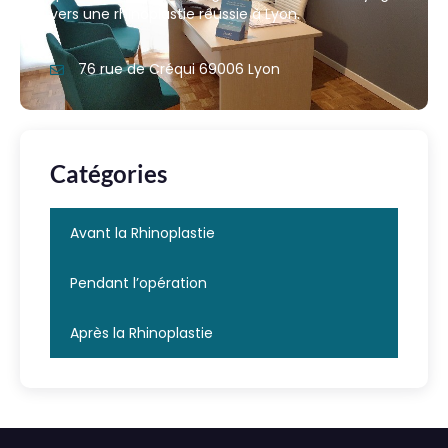
vers une rhinoplastie réussie à Lyon.
76 rue de Créqui 69006 Lyon
Catégories
Avant la Rhinoplastie
Pendant l’opération
Après la Rhinoplastie