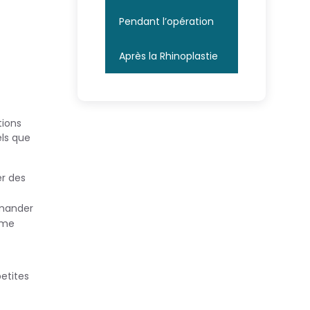
Pendant l’opération
Après la Rhinoplastie
tions
els que
er des
mmander
ême
etites