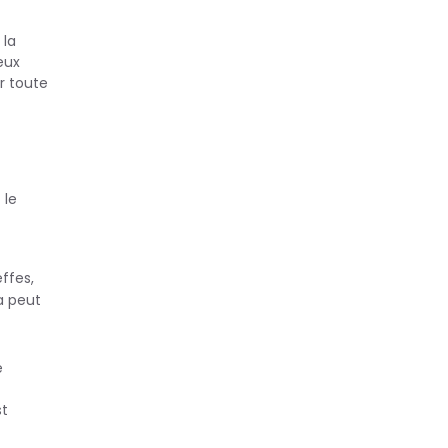
 la
eux
r toute
 le
ffes,
a peut
e
st