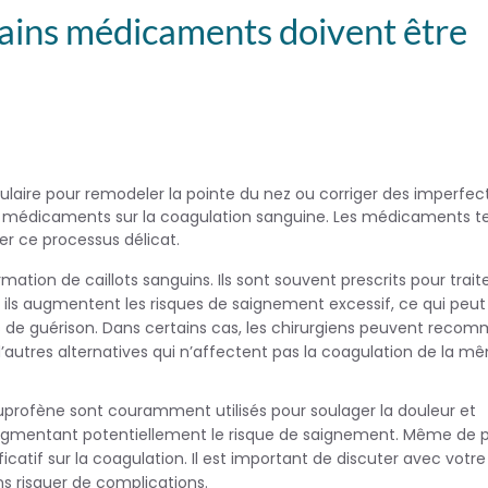
rtains médicaments doivent être
opulaire pour remodeler la pointe du nez ou corriger des imperfec
ains médicaments sur la coagulation sanguine. Les médicaments t
er ce processus délicat.
ion de caillots sanguins. Ils sont souvent prescrits pour trait
 ils augmentent les risques de saignement excessif, ce qui peut
s de guérison. Dans certains cas, les chirurgiens peuvent reco
tres alternatives qui n’affectent pas la coagulation de la m
ofène sont couramment utilisés pour soulager la douleur et
, augmentant potentiellement le risque de saignement. Même de p
icatif sur la coagulation. Il est important de discuter avec votre
ns risquer de complications.