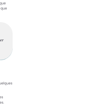
 que
 que
uer
quelques
es
es.