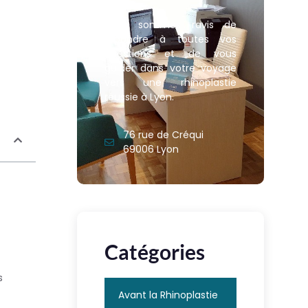
Nous sommes ravis de
répondre à toutes vos
questions et de vous
guider dans votre voyage
vers une rhinoplastie
réussie à Lyon.
76 rue de Créqui
69006 Lyon
Catégories
s
Avant la Rhinoplastie