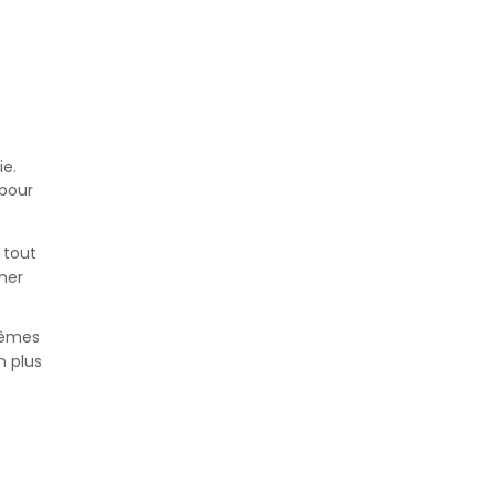
ie.
 pour
 tout
mer
 mêmes
n plus