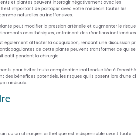
éments et plantes peuvent interagir négativement avec les
Il est important de partager avec votre médecin toutes les
omme naturelles ou inoffensives.
ante peut modifier la pression artérielle et augmenter le risqu
dicaments anesthésiques, entraînant des réactions inattendues
eut également affecter la coagulation, rendant une discussion p
s anticoagulantes de cette plante peuvent transformer ce qui s
icatif pendant la chirurgie.
léments pour éviter toute complication inattendue liée à l’anesth
es bénéfices potentiels, les risques qu’ils posent lors d’une ch
ipe médicale.
dre
cin ou un chirurgien esthétique est indispensable avant toute