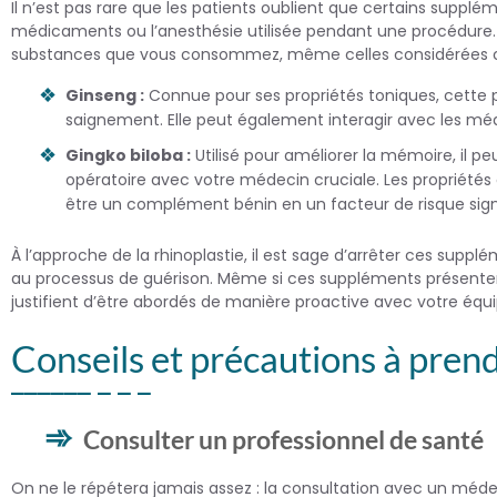
Il n’est pas rare que les patients oublient que certains suppl
médicaments ou l’anesthésie utilisée pendant une procédure. 
substances que vous consommez, même celles considérées c
Ginseng :
Connue pour ses propriétés toniques, cette pl
saignement. Elle peut également interagir avec les mé
Gingko biloba :
Utilisé pour améliorer la mémoire, il p
opératoire avec votre médecin cruciale. Les propriété
être un complément bénin en un facteur de risque signif
À l’approche de la rhinoplastie, il est sage d’arrêter ces supp
au processus de guérison. Même si ces suppléments présentent d
justifient d’être abordés de manière proactive avec votre équ
Conseils et précautions à pren
Consulter un professionnel de santé
On ne le répétera jamais assez : la consultation avec un méde