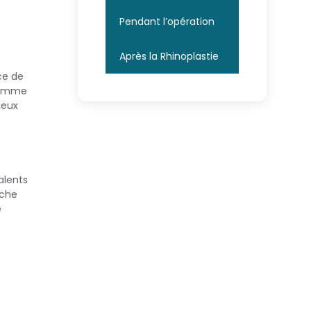
Pendant l’opération
Après la Rhinoplastie
ce de
 Comme
ieux
alents
rche
e