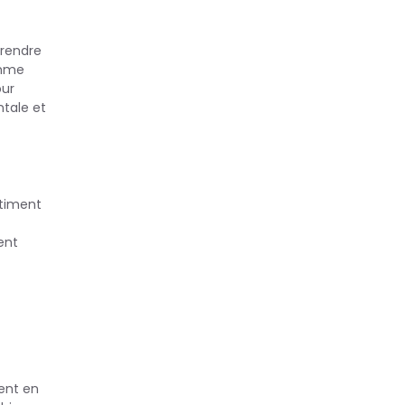
prendre
omme
our
ntale et
ntiment
ent
sent en