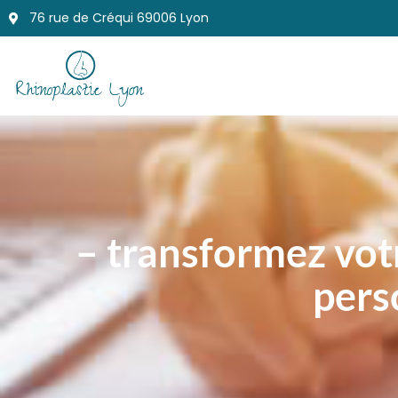
76 rue de Créqui 69006 Lyon
– transformez vot
pers