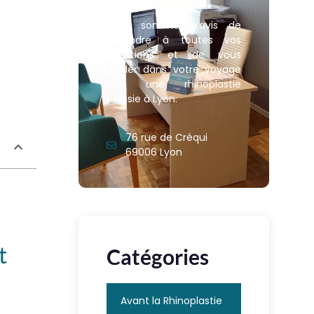
Nous sommes ravis de
répondre à toutes vos
questions et de vous
guider dans votre voyage
vers une rhinoplastie
réussie à Lyon.
76 rue de Créqui
69006 Lyon
t
Catégories
Avant la Rhinoplastie