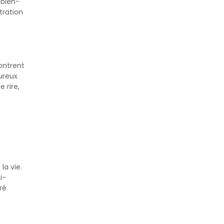
 bien-
tration
ontrent
eureux
 rire,
la vie.
i-
ré