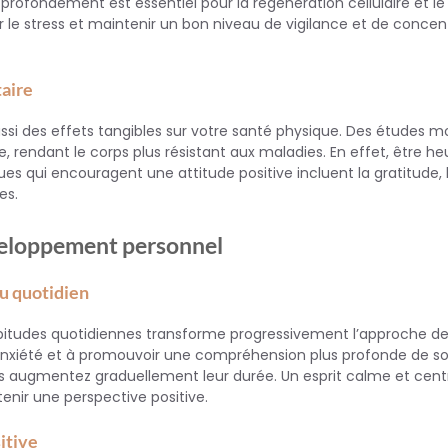
r profondément est essentiel pour la régénération cellulaire et le
 le stress et maintenir un bon niveau de vigilance et de concen
taire
ssi des effets tangibles sur votre santé physique. Des études m
, rendant le corps plus résistant aux maladies. En effet, être h
es qui encouragent une attitude positive incluent la gratitude, le
es.
éveloppement personnel
au quotidien
itudes quotidiennes transforme progressivement l’approche de 
l’anxiété et à promouvoir une compréhension plus profonde de so
augmentez graduellement leur durée. Un esprit calme et cent
enir une perspective positive.
itive