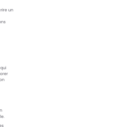
rire un
ons
qui
orer
son
en
le.
es