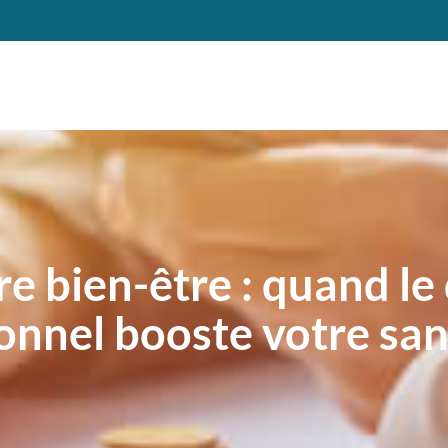
re bien-être : quand l
onnel booste votre sa