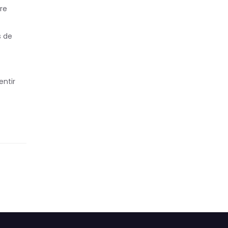
ure
s de
entir