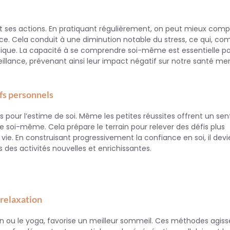
et ses actions. En pratiquant régulièrement, on peut mieux com
ace. Cela conduit à une diminution notable du stress, ce qui, c
hysique. La capacité à se comprendre soi-même est essentielle p
eillance, prévenant ainsi leur impact négatif sur notre santé me
ifs personnels
les pour l’estime de soi. Même les petites réussites offrent un se
 soi-même. Cela prépare le terrain pour relever des défis plus
vie. En construisant progressivement la confiance en soi, il devi
s des activités nouvelles et enrichissantes.
 relaxation
tion ou le yoga, favorise un meilleur sommeil. Ces méthodes agis